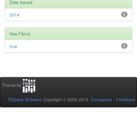
Date issued
2014
1
Has File(s)
true
1
Theme by
DSpace Software
Copyright © 2002-2013
Duraspace
-
Feedback