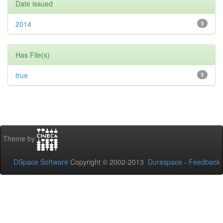
Date issued
2014
1
Has File(s)
true
1
Theme by
DSpace Software
Copyright © 2002-2013
Duraspace
-
Feedback