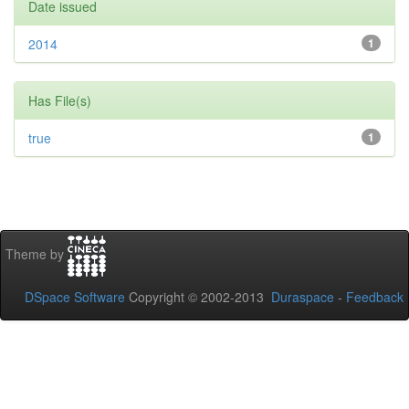
Date issued
2014
1
Has File(s)
true
1
Theme by
DSpace Software
Copyright © 2002-2013
Duraspace
-
Feedback