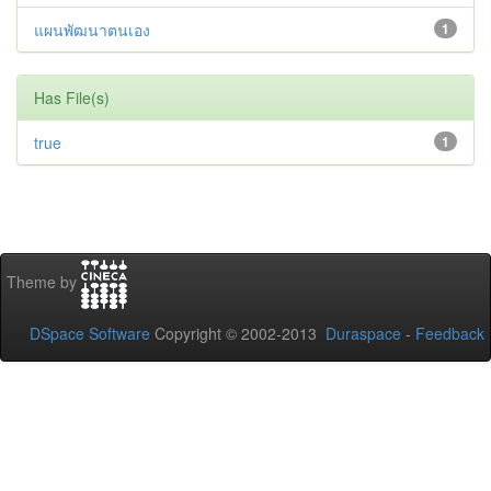
แผนพัฒนาตนเอง
1
Has File(s)
true
1
Theme by
DSpace Software
Copyright © 2002-2013
Duraspace
-
Feedback