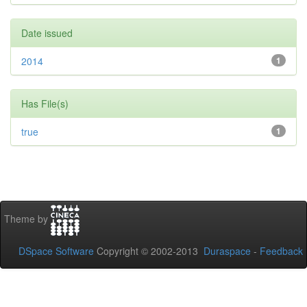
Date issued
2014
1
Has File(s)
true
1
Theme by
DSpace Software
Copyright © 2002-2013
Duraspace
-
Feedback