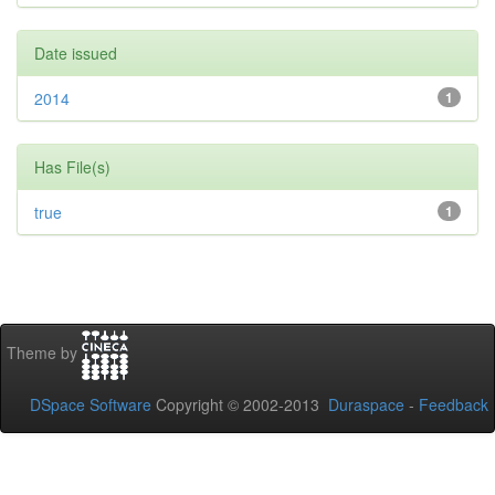
Date issued
2014
1
Has File(s)
true
1
Theme by
DSpace Software
Copyright © 2002-2013
Duraspace
-
Feedback