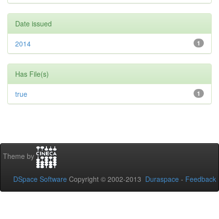
Date issued
2014
1
Has File(s)
true
1
Theme by
DSpace Software
Copyright © 2002-2013
Duraspace
-
Feedback