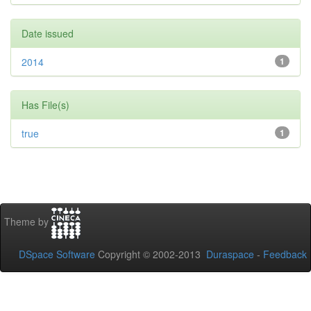
Date issued
2014
1
Has File(s)
true
1
Theme by
DSpace Software
Copyright © 2002-2013
Duraspace
-
Feedback