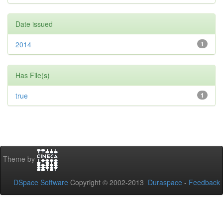
Date issued
2014
1
Has File(s)
true
1
Theme by
DSpace Software
Copyright © 2002-2013
Duraspace
-
Feedback