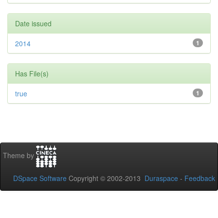
Date issued
2014
1
Has File(s)
true
1
Theme by
DSpace Software
Copyright © 2002-2013
Duraspace
-
Feedback