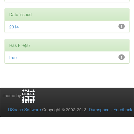
Date issued
2014
1
Has File(s)
true
1
Theme by
DSpace Software
Copyright © 2002-2013
Duraspace
-
Feedback