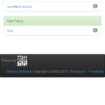
แผนพัฒนาตนเอง
1
Has File(s)
true
1
Theme by
DSpace Software
Copyright © 2002-2013
Duraspace
-
Feedback