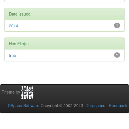
Date issued
2014
1
Has File(s)
true
1
Theme by
DSpace Software
Copyright © 2002-2013
Duraspace
-
Feedback