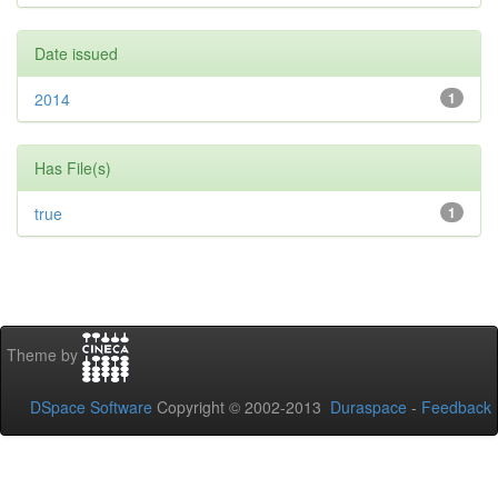
Date issued
2014
1
Has File(s)
true
1
Theme by
DSpace Software
Copyright © 2002-2013
Duraspace
-
Feedback