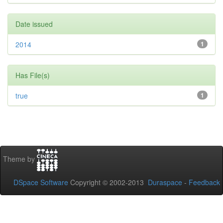
Date issued
2014
1
Has File(s)
true
1
Theme by
DSpace Software
Copyright © 2002-2013
Duraspace
-
Feedback