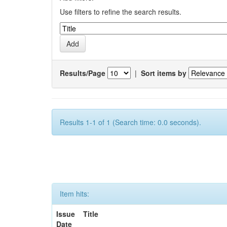
Use filters to refine the search results.
Results/Page
|
Sort items by
Results 1-1 of 1 (Search time: 0.0 seconds).
Item hits:
Issue
Title
Date