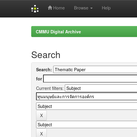
Home
Browse
Help
Skip
navigation
CMMU Digital Archive
Search
Search:
for
Current filters: