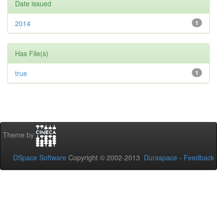
Date issued
2014
1
Has File(s)
true
1
Theme by
DSpace Software
Copyright © 2002-2013
Duraspace
-
Feedback