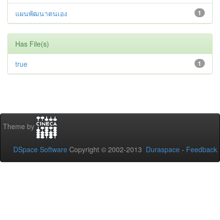
แผนพัฒนาตนเอง
1
Has File(s)
true
1
Theme by
DSpace Software
Copyright © 2002-2013
Duraspace
-
Feedback