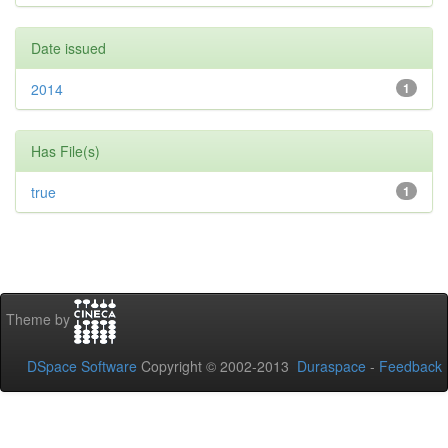
Date issued
2014
1
Has File(s)
true
1
Theme by
DSpace Software
Copyright © 2002-2013
Duraspace
-
Feedback