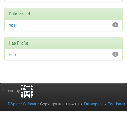
Date issued
2014
1
Has File(s)
true
1
Theme by
DSpace Software
Copyright © 2002-2013
Duraspace
-
Feedback