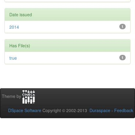
Date issued
2014
1
Has File(s)
true
1
Theme by
DSpace Software
Copyright © 2002-2013
Duraspace
-
Feedback