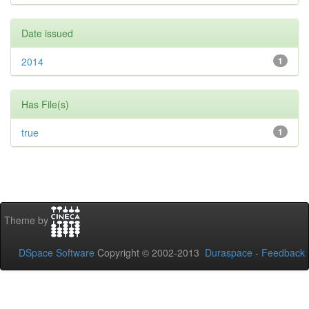
Date issued
2014
1
Has File(s)
true
1
Theme by
DSpace Software
Copyright © 2002-2013
Duraspace
-
Feedback