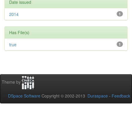
Date issued
2014
1
Has File(s)
true
1
Theme by
DSpace Software
Copyright © 2002-2013
Duraspace
-
Feedback