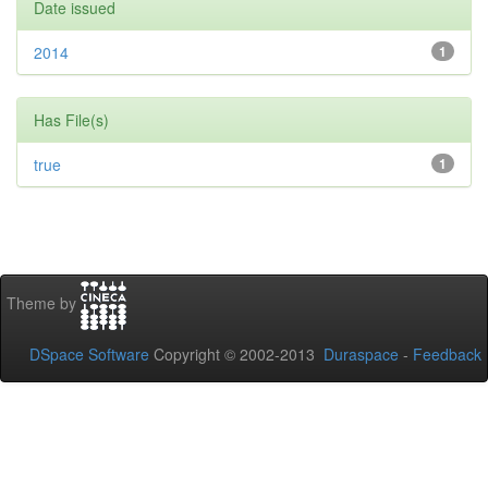
Date issued
2014
1
Has File(s)
true
1
Theme by
DSpace Software
Copyright © 2002-2013
Duraspace
-
Feedback