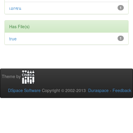
เอกชน
1
Has File(s)
true
1
Theme by
DSpace Software
Copyright © 2002-2013
Duraspace
-
Feedback