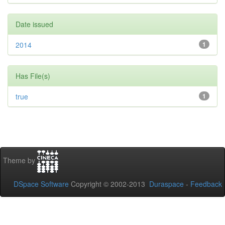
Date issued
2014
1
Has File(s)
true
1
Theme by
DSpace Software
Copyright © 2002-2013
Duraspace
-
Feedback