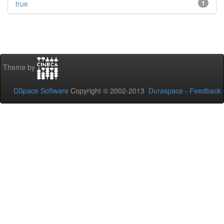
true
1
Theme by
DSpace Software
Copyright © 2002-2013
Duraspace
-
Feedback