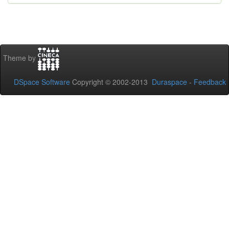
Theme by
DSpace Software
Copyright © 2002-2013
Duraspace
-
Feedback