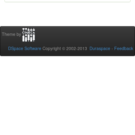
Theme by
DSpace Software
Copyright © 2002-2013
Duraspace
-
Feedback