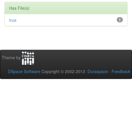
Has File(s)
true
1
Theme by
DSpace Software
Copyright © 2002-2013
Duraspace
-
Feedback