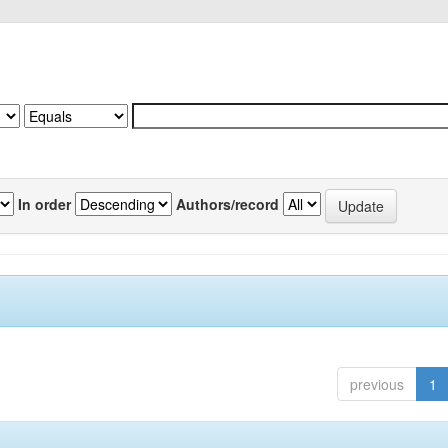
In order
Authors/record
previous
1