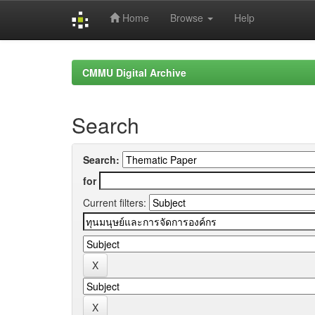
Home
Browse
Help
Skip
navigation
CMMU Digital Archive
Search
Search:
for
Current filters: