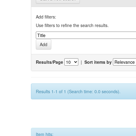
Add filters:
Use filters to refine the search results.
Results/Page
|
Sort items by
Results 1-1 of 1 (Search time: 0.0 seconds).
Item hits: