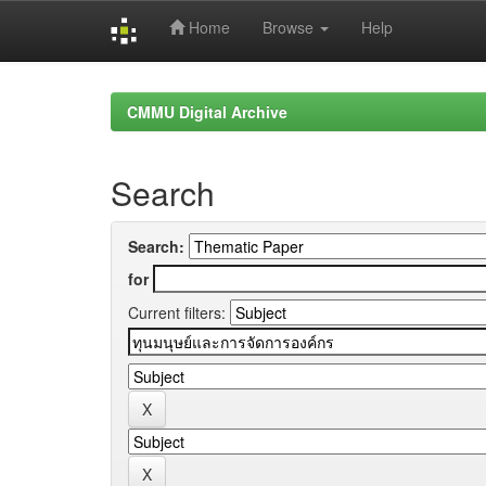
Home
Browse
Help
Skip
navigation
CMMU Digital Archive
Search
Search:
for
Current filters: