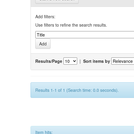
Add filters:
Use filters to refine the search results.
Results/Page
|
Sort items by
Results 1-1 of 1 (Search time: 0.0 seconds).
Item hits: