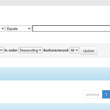
In order
Authors/record
previous
1