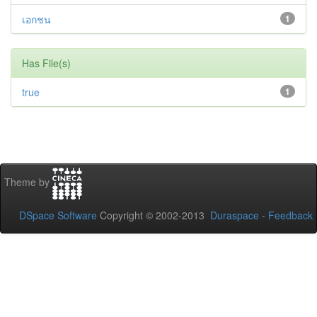
เอกชน
1
Has File(s)
true
1
Theme by
DSpace Software
Copyright © 2002-2013
Duraspace
-
Feedback