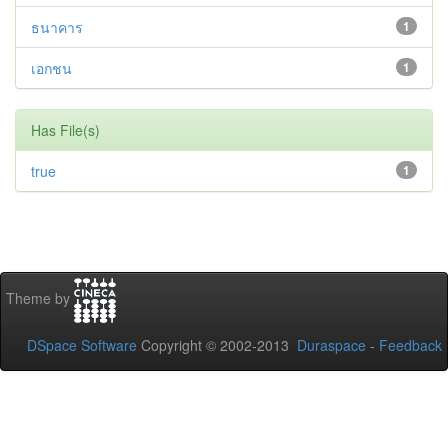
ธนาคาร
1
เอกชน
1
Has File(s)
true
1
Theme by
DSpace Software
Copyright © 2002-2013
Duraspace
-
Feedback