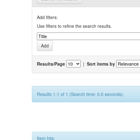
Add filters:
Use filters to refine the search results.
Results/Page
|
Sort items by
Results 1-1 of 1 (Search time: 0.0 seconds).
Item hits: