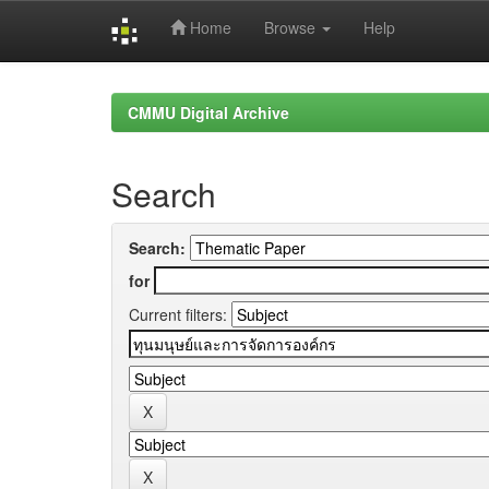
Home
Browse
Help
Skip
navigation
CMMU Digital Archive
Search
Search:
for
Current filters: