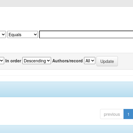
In order
Authors/record
previous
1