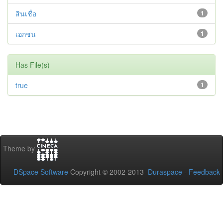
สินเชื่อ
1
เอกชน
1
Has File(s)
true
1
Theme by
DSpace Software
Copyright © 2002-2013
Duraspace
-
Feedback