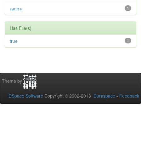
เอกชน
1
Has File(s)
true
1
Theme by
DSpace Software
Copyright © 2002-2013
Duraspace
-
Feedback