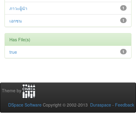
ภาวะผู้นำ
1
เอกชน
1
Has File(s)
true
1
Theme by
DSpace Software
Copyright © 2002-2013
Duraspace
-
Feedback