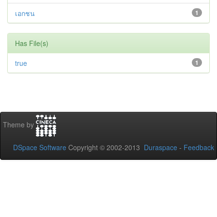
เอกชน
1
Has File(s)
true
1
Theme by
DSpace Software
Copyright © 2002-2013
Duraspace
-
Feedback