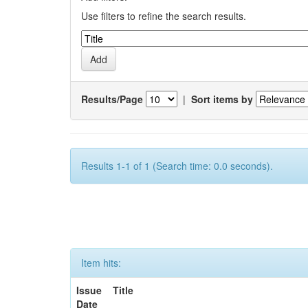
Use filters to refine the search results.
Results/Page
|
Sort items by
Results 1-1 of 1 (Search time: 0.0 seconds).
Item hits:
Issue
Title
Date