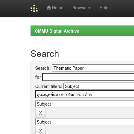
Home
Browse
Help
Skip
navigation
CMMU Digital Archive
Search
Search:
for
Current filters: