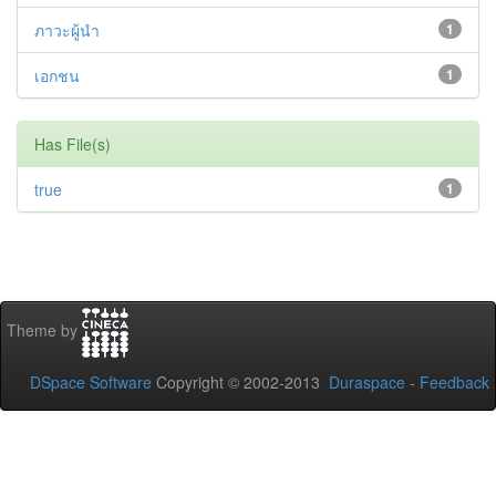
ภาวะผู้นำ
1
เอกชน
1
Has File(s)
true
1
Theme by
DSpace Software
Copyright © 2002-2013
Duraspace
-
Feedback