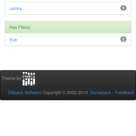
เอกชน
1
Has File(s)
true
1
Theme by
DSpace Software
Copyright © 2002-2013
Duraspace
-
Feedback