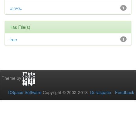
เอกชน
1
Has File(s)
true
1
Theme by
DSpace Software
Copyright © 2002-2013
Duraspace
-
Feedback