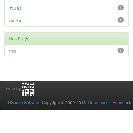
สินเชื่อ
1
เอกชน
1
Has File(s)
true
1
Theme by
DSpace Software
Copyright © 2002-2013
Duraspace
-
Feedback