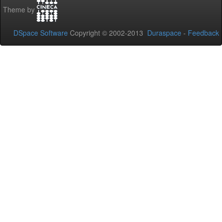
Theme by
DSpace Software
Copyright © 2002-2013
Duraspace
-
Feedback