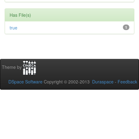
Has File(s)
true
1
Theme by
DSpace Software
Copyright © 2002-2013
Duraspace
-
Feedback