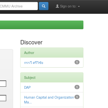
Sign on to:
Discover
Author
กรรวี ศรีวิชัย
1
Subject
DAP
1
Human Capital and Organization
1
Ma...