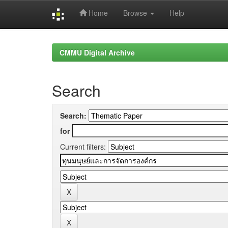
Home
Browse
Help
Skip
navigation
CMMU Digital Archive
Search
Search:
for
Current filters: