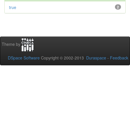
true
2
Theme by
DSpace Software
Copyright © 2002-2013
Duraspace
-
Feedback