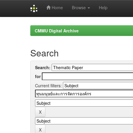
Home
Browse
Help
Skip
navigation
CMMU Digital Archive
Search
Search:
for
Current filters: