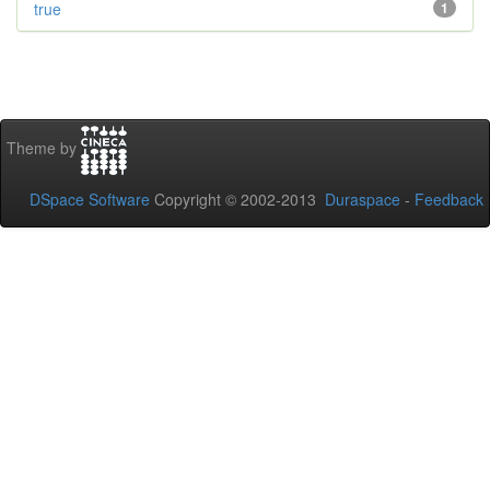
true
1
Theme by
DSpace Software
Copyright © 2002-2013
Duraspace
-
Feedback